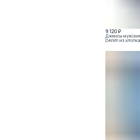
9 120 ₽
Джинсы мужские 
Denim из хлопк