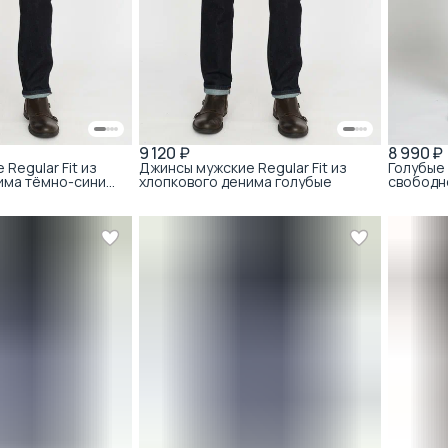
9 120 ₽
8 990 ₽
Regular Fit из
Джинсы мужские Regular Fit из
Голубые
има тёмно-синие
хлопкового денима голубые
свободно
светлой