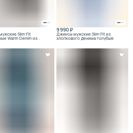
9 990 ₽
ужские Slim Fit
Джинсы мужские Slim Fit из
ные Warm Denim из
хлопкового денима голубые
с модалом чёрные