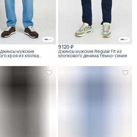
9 120 ₽
 джинсы мужские
Джинсы мужские Regular Fit из
го кроя из хлопка
хлопкового денима тёмно-синие
 стирки