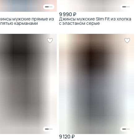
9 990 ₽
жинсы мужские прямые из
Джинсы мужские Slim Fit из хлопка
с пятью карманами
с эластаном серые
9 120 ₽