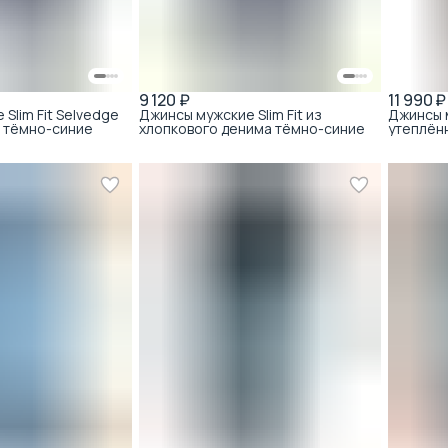
9 120 ₽
11 990 ₽
Slim Fit Selvedge
Джинсы мужские Slim Fit из
Джинсы м
а тёмно-синие
хлопкового денима тёмно-синие
утеплён
хлопка 