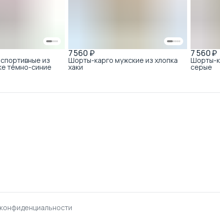
7 560 ₽
7 560 ₽
спортивные из
Шорты-карго мужские из хлопка
Шорты-к
ске тёмно-синие
хаки
серые
 конфиденциальности