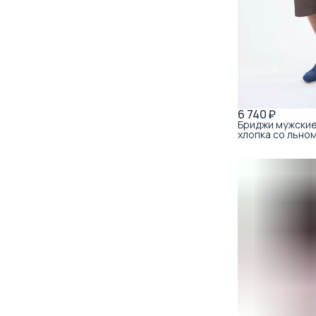
6 740 ₽
Бриджи мужские
хлопка со льном
арт. 020038