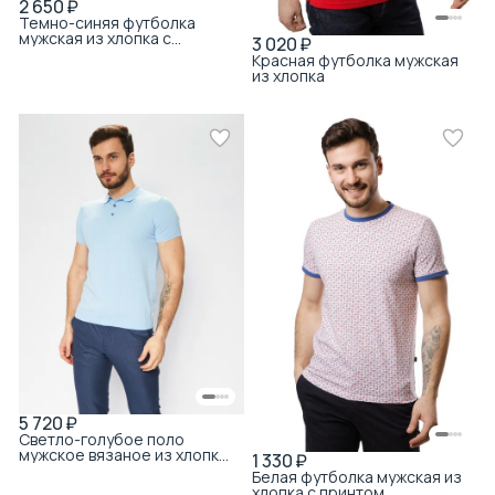
2 650 ₽
Темно-синяя футболка
мужская из хлопка с
3 020 ₽
круглым вырезом с
Красная футболка мужская
вискозой
из хлопка
5 720 ₽
Светло-голубое поло
мужское вязаное из хлопка
1 330 ₽
с вискозой
Белая футболка мужская из
хлопка с принтом