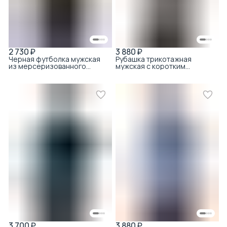
2 730 ₽
3 880 ₽
Черная футболка мужская
Рубашка трикотажная
из мерсеризованного
мужская с коротким
хлопка с принтом с круглым
рукавом из хлопка с
вырезом легкая
вискозой пике серый
3 700 ₽
3 880 ₽