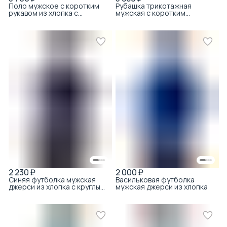
Поло мужское с коротким
Рубашка трикотажная
рукавом из хлопка с
мужская с коротким
вискозой джерси синий
рукавом из хлопка с
вискозой пике голубой
2 230 ₽
2 000 ₽
Синяя футболка мужская
Васильковая футболка
джерси из хлопка с круглым
мужская джерси из хлопка
вырезом