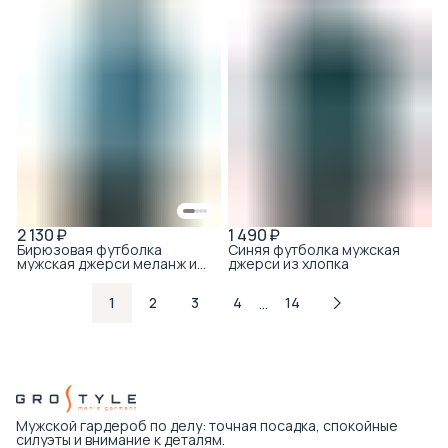
2 130 ₽
1 490 ₽
Бирюзовая футболка
Синяя футболка мужская
мужская джерси меланж из
джерси из хлопка
хлопка с принтом
…
1
2
3
4
14
Мужской гардероб по делу: точная посадка, спокойные
силуэты и внимание к деталям.