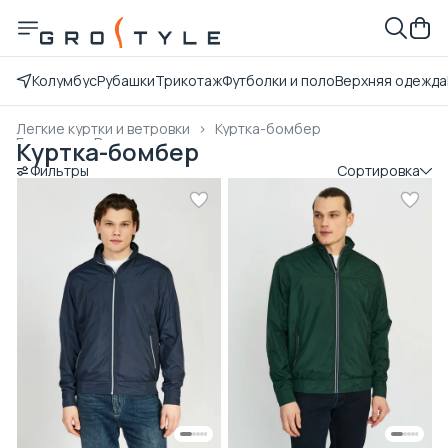
Колумбус
Рубашки
Трикотаж
Футболки и поло
Верхняя одежда
Легкие куртки и ветровки
›
Куртка-бомбер
Главная
›
Верхняя одежда
›
Куртка-бомбер
Фильтры
Сортировка