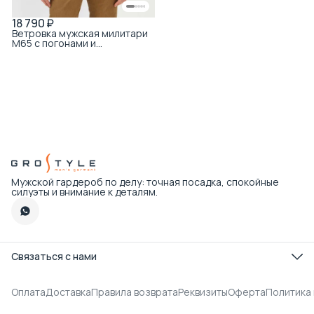
18 790 ₽
Ветровка мужская милитари
M65 с погонами и
карманами бежевая
Мужской гардероб по делу: точная посадка, спокойные
силуэты и внимание к деталям.
Связаться с нами
Телефон
8 (495) 179-89-22
Оплата
Доставка
Правила возврата
Реквизиты
Оферта
Политика
Режим работы интернет-магазина
Пн-пт с 09:00 до 18:00 по Мск
Эл. почта