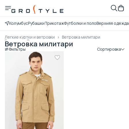
Колумбус
Рубашки
Трикотаж
Футболки и поло
Верхняя одежда
Легкие куртки и ветровки
›
Ветровка милитари
Главная
›
Верхняя одежда
›
Ветровка милитари
Фильтры
Сортировка