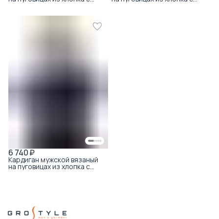
узором косы серый
узором косы тёмно-синий
6 740 ₽
Кардиган мужской вязаный
на пуговицах из хлопка с
узором косы и ромбы
тёмно-синий