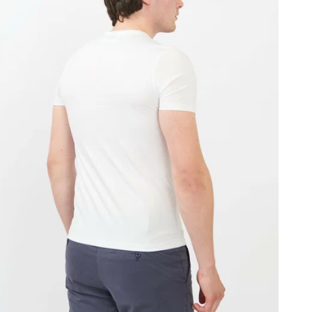
В
Т
Д
К
Т