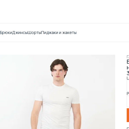
Брюки
Джинсы
Шорты
Пиджаки и жакеты
Г