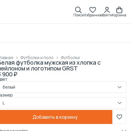
Поиск
Избранное
Войти
Корзина
лавная
›
Футболки и поло
›
Футболки
Белая футболка мужская из хлопка с
нейлоном и логотипом GRST
3 900 ₽
Цвет
белый
Размер
L
Добавить в корзину
Преимущества