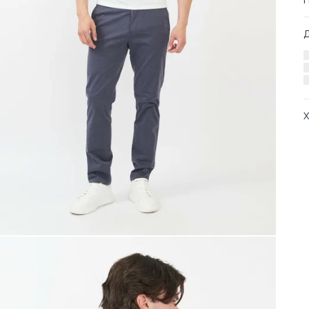
Х
А
О
Т
Т
С
Т