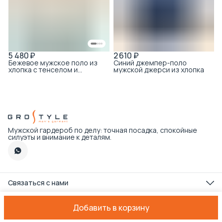
5 480 ₽
2 610 ₽
Бежевое мужское поло из
Синий джемпер-поло
хлопка с тенселом и
мужской джерси из хлопка
контрастным воротником
Мужской гардероб по делу: точная посадка, спокойные
силуэты и внимание к деталям.
Связаться с нами
Телефон
8 (495) 179-89-22
Добавить в корзину
Оплата
Доставка
Правила возврата
Реквизиты
Оферта
Политика
Режим работы интернет-магазина
Пн-пт с 09:00 до 18:00 по Мск
Эл. почта