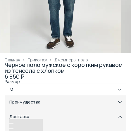
Главная
›
Трикотаж
›
Джемперы-поло
Черное поло мужское с коротким рукавом
из тенсела с хлопком
6 850 ₽
Размер
M
Преимущества
Примерка при получении в пункте выдачи
Оплата частями в Сплит
Доставка
Возможность отказаться от части товаров
Удобный возврат
Доставка в пункты выдачи или до двери