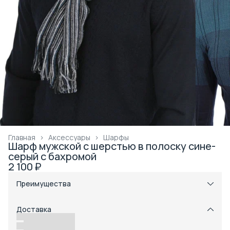
Главная
›
Аксессуары
›
Шарфы
Шарф мужской с шерстью в полоску сине-
серый с бахромой
2 100 ₽
Преимущества
Примерка при получении в пункте выдачи
Оплата частями в Сплит
Доставка
Возможность отказаться от части товаров
Удобный возврат