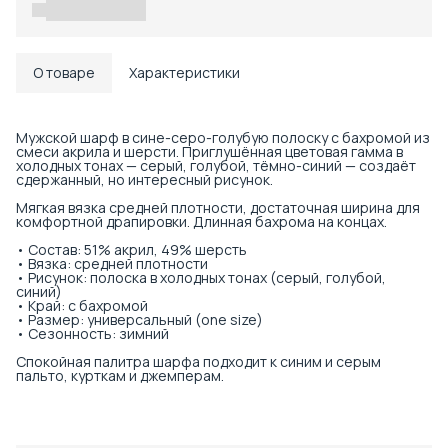
Доставка в пункты выдачи или до двери
О товаре
Характеристики
Мужской шарф в сине-серо-голубую полоску с бахромой из
смеси акрила и шерсти. Приглушённая цветовая гамма в
холодных тонах — серый, голубой, тёмно-синий — создаёт
сдержанный, но интересный рисунок.
Мягкая вязка средней плотности, достаточная ширина для
комфортной драпировки. Длинная бахрома на концах.
• Состав: 51% акрил, 49% шерсть
• Вязка: средней плотности
• Рисунок: полоска в холодных тонах (серый, голубой,
синий)
• Край: с бахромой
• Размер: универсальный (one size)
• Сезонность: зимний
Спокойная палитра шарфа подходит к синим и серым
пальто, курткам и джемперам.