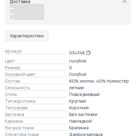
Доставка
Возможность отказаться от части товаров
Удобный возврат
Доставка в пункты выдачи или до двери
Характеристики
Артикул
034348
Цвет
голубой
Размер
S
Основной цвет
Голубой
Состав
60% хлопок, 40% полиэстер
Сезонность
летний
Стиль
Повседневный
Тип воротника
Круглый
Тип рукава
Короткий
Застежка
Без застежки
Карманы
Накладной
Рисунок ткани
Крапинка
Структура ткани
Джерси меланж