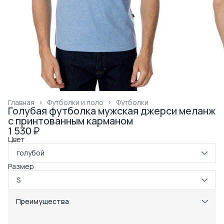
Главная
›
Футболки и поло
›
Футболки
Голубая футболка мужская джерси меланж
с принтованным карманом
1 530 ₽
Цвет
голубой
Размер
S
Преимущества
Примерка при получении в пункте выдачи
Оплата частями в Сплит