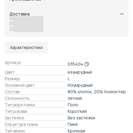
Примерка при получении в пункте выдачи
Оплата частями в Сплит
Доставка
Возможность отказаться от части товаров
Удобный возврат
Доставка в пункты выдачи или до двери
Характеристики
Артикул
035404
Цвет
изумрудный
Размер
L
Основной цвет
Изумрудный
Состав
80% хлопок, 20% полиэстер
Сезонность
летний
Тип воротника
Поло
Тип рукава
Короткий
Застежка
Без застежки
Структура ткани
Пике
Тип вязки
Кроеная