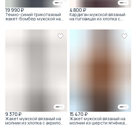
19 990 ₽
4 800 ₽
Темно-синий трикотажный
Кардиган мужской вязаный
жакет-бомбер мужской на
на пуговицах из хлопка с
молнии
акрилом с текстурой
микро-полоска тёмно-
синий
9 370 ₽
15 470 ₽
Жакет мужской вязаный на
Жакет мужской вязаный на
молнии из хлопка с акрилом
молнии из шерсти ягнёнка
с ромбовидной стежкой
букле с воротником
серый
бежевый