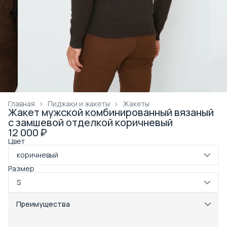
Главная
›
Пиджаки и жакеты
›
Жакеты
Жакет мужской комбинированный вязаный
с замшевой отделкой коричневый
12 000 ₽
Цвет
коричневый
Размер
S
Преимущества
Примерка при получении в пункте выдачи
Оплата частями в Сплит