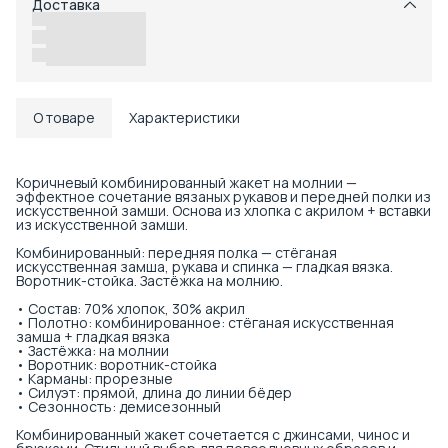
Доставка
Возможность отказаться от части товаров
Удобный возврат
Доставка в пункты выдачи или до двери
О товаре
Характеристики
Коричневый комбинированный жакет на молнии —
эффектное сочетание вязаных рукавов и передней полки из
искусственной замши. Основа из хлопка с акрилом + вставки
из искусственной замши.
Комбинированный: передняя полка — стёганая
искусственная замша, рукава и спинка — гладкая вязка.
Воротник-стойка. Застёжка на молнию.
• Состав: 70% хлопок, 30% акрил
• Полотно: комбинированное: стёганая искусственная
замша + гладкая вязка
• Застёжка: на молнии
• Воротник: воротник-стойка
• Карманы: прорезные
• Силуэт: прямой, длина до линии бёдер
• Сезонность: демисезонный
Комбинированный жакет сочетается с джинсами, чинос и