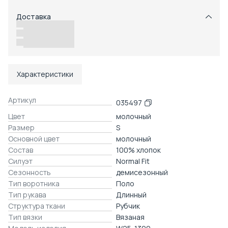
Оплата частями в Сплит
Доставка
Возможность отказаться от части товаров
Удобный возврат
Доставка в пункты выдачи или до двери
Характеристики
Артикул
035497
Цвет
молочный
Размер
S
Основной цвет
молочный
Состав
100% хлопок
Силуэт
Normal Fit
Сезонность
демисезонный
Тип воротника
Поло
Тип рукава
Длинный
Структура ткани
Рубчик
Тип вязки
Вязаная