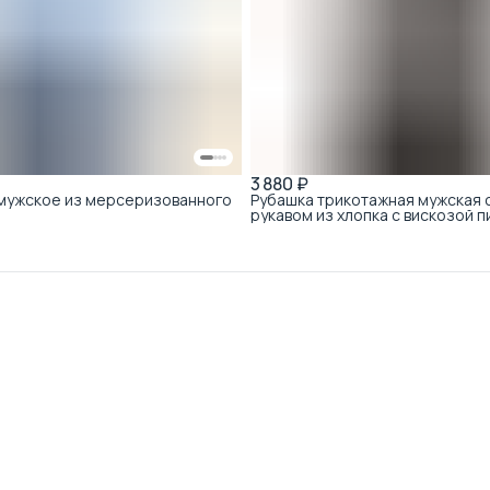
3 880 ₽
 мужское из мерсеризованного
Рубашка трикотажная мужская 
рукавом из хлопка с вискозой п