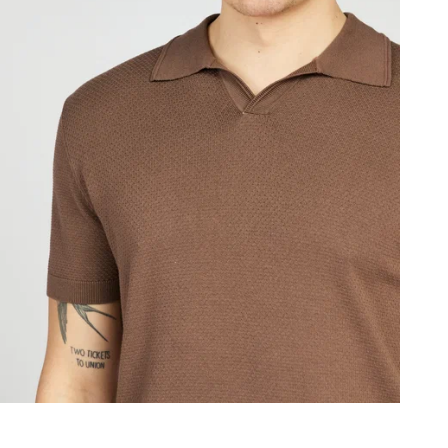
В
Т
Д
К