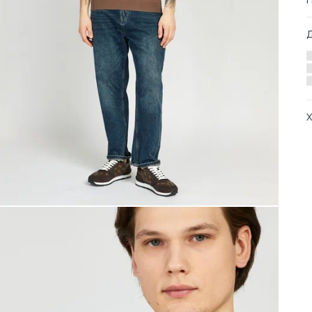
Х
А
О
Т
Т
З
С
Т