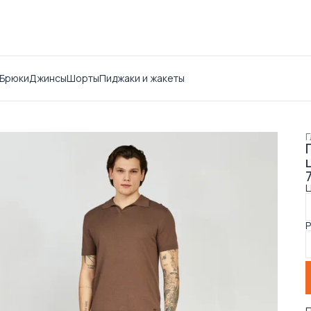
Брюки
Джинсы
Шорты
Пиджаки и жакеты
Г