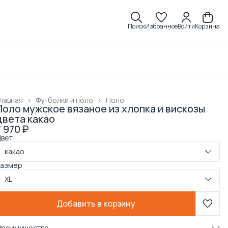
Поиск
Избранное
Войти
Корзина
лавная
›
Футболки и поло
›
Поло
Поло мужское вязаное из хлопка и вискозы
цвета какао
7 970 ₽
Цвет
какао
Размер
XL
Добавить в корзину
Преимущества