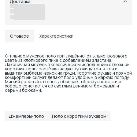
Доставка
Возможность отказаться от части товаров
Удобный возврат
Доставка в пункты выдачи или до двери
О товаре
Характеристики
Стильное мужское поло приглушённого пыльно-розового
цвета из хлопкового пике с добавлением эластана.
Лаконичная модель в классическом исполнении: отложной
воротник-поло, застёжка на две пуговицы тон-в-тон и
вышитая эмблема-венок на груди. Короткие рукава и прямой
комфортный силуэт делают поло удобным в жаркую погоду.
Мягкий розовый оттенок добавляет образу свежести и
хорошо сочетается со светлым денимом, бежевыми и
серыми брюками.
Джемперы-поло
Поло с коротким рукавом