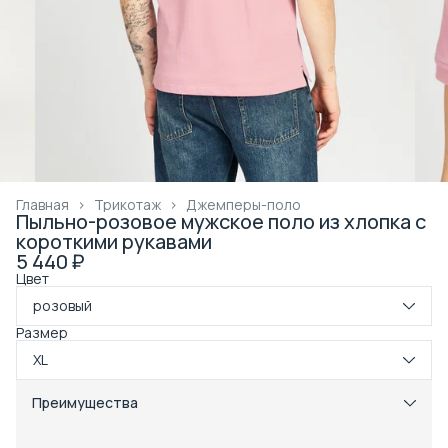
Главная
›
Трикотаж
›
Джемперы-поло
Пыльно-розовое мужское поло из хлопка с
короткими рукавами
5 440 ₽
Цвет
розовый
Размер
XL
Преимущества
Примерка при получении в пункте выдачи
Оплата частями в Сплит