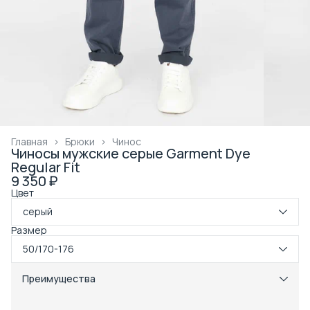
Главная
›
Брюки
›
Чинос
Чиносы мужские серые Garment Dye
Regular Fit
9 350 ₽
Цвет
серый
Размер
50/170-176
Преимущества
Примерка при получении в пункте выдачи
Оплата частями в Сплит