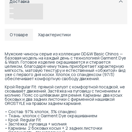
Доставка
Возможность отказаться от части товаров
Удобный возврат
Доставка в пункты выдачи или до двери
О товаре
Характеристики
Мужские чиносы серые из коллекции GD&W Basic Chinos —
базовая модель на каждый день с технологией Garment Dye
& Wash. Готовое изделие окрашивается и стирается
целиком, благодаря чему ткань приобретает характерную
мягкость, матовую текстуру и естественный «обжитой» вид
уже с первого дня носки. Хлопок со спандексом (97/3)
обеспечивает комфортную свободу движений.
Крой Regular Fit: прямой силуэт с комфортной посадкой, не
сковывает движений. Застёжка на пуговицу с тиснением и
молнию. Пояс со шлёвками для ремня. Карманы: два косых
боковых и два задних листочки с фирменной нашивкой
GROSTYLE на правом заднем кармане.
• Состав: 97% хлопок, 3% спандекс
• Ткань: хлопок с Garment Dye окрашиванием
• Крой: Regular Fit
• Застёжка: пуговица + молния
• Карманы: 2 боковых косых + 2 задних листочки