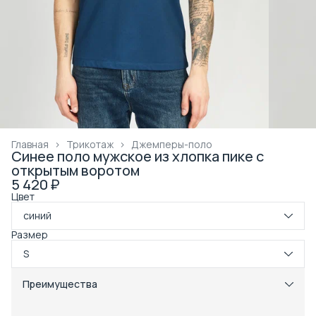
Главная
›
Трикотаж
›
Джемперы-поло
Синее поло мужское из хлопка пике с
открытым воротом
5 420 ₽
Цвет
синий
Размер
S
Преимущества
Примерка при получении в пункте выдачи
Оплата частями в Сплит