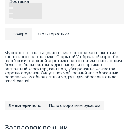
Доставка
Возможность отказаться от части товаров
Удобный возврат
Доставка в пункты выдачи или до двери
О товаре
Характеристики
Мужское поло насыщенного сине-петролевого цвета из
хлопкового полотна пике. Открытый V-образный ворот без
застёжки и отложной воротник поло с тонким контрастным
бело-зелёным кантом задают модели спортивно-
элегантный характер; кант продублирован на манжетах
коротких рукавов. Силуэт прямой, ровный низ с боковыми
разрезами. Удобная летняя модель для образов в стиле
smart casual.
Джемперы-поло
Поло с коротким рукавом
Заголовок секции