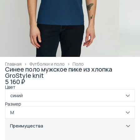
Главная
›
Футболки и поло
›
Поло
Синее поло мужское пике из хлопка
GroStyle knit
5 160 ₽
Цвет
синий
Размер
M
Преимущества
Примерка при получении в пункте выдачи
Оплата частями в Сплит