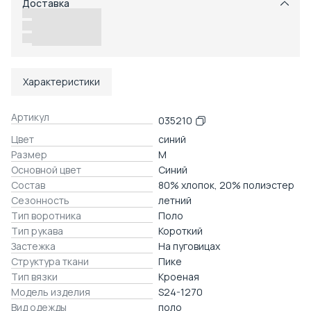
Доставка
Возможность отказаться от части товаров
Удобный возврат
Доставка в пункты выдачи или до двери
Характеристики
Артикул
035210
Цвет
синий
Размер
M
Основной цвет
Синий
Состав
80% хлопок, 20% полиэстер
Сезонность
летний
Тип воротника
Поло
Тип рукава
Короткий
Застежка
На пуговицах
Структура ткани
Пике
Тип вязки
Кроеная
Модель изделия
S24-1270
Вид одежды
поло