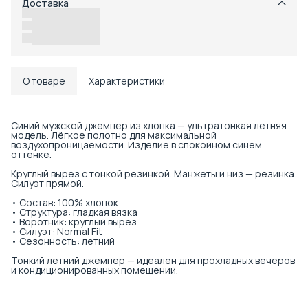
Доставка
Возможность отказаться от части товаров
Удобный возврат
Доставка в пункты выдачи или до двери
О товаре
Характеристики
Синий мужской джемпер из хлопка — ультратонкая летняя
модель. Лёгкое полотно для максимальной
воздухопроницаемости. Изделие в спокойном синем
оттенке.
Круглый вырез с тонкой резинкой. Манжеты и низ — резинка.
Силуэт прямой.
• Состав: 100% хлопок
• Структура: гладкая вязка
• Воротник: круглый вырез
• Силуэт: Normal Fit
• Сезонность: летний
Тонкий летний джемпер — идеален для прохладных вечеров
и кондиционированных помещений.