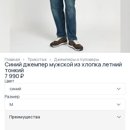
Главная
›
Трикотаж
›
Джемперы и пуловеры
Синий джемпер мужской из хлопка летний
тонкий
7 990 ₽
Цвет
синий
Размер
M
Преимущества
Примерка при получении в пункте выдачи
Оплата частями в Сплит