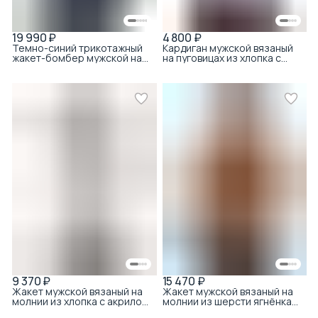
19 990 ₽
4 800 ₽
Темно-синий трикотажный
Кардиган мужской вязаный
жакет-бомбер мужской на
на пуговицах из хлопка с
молнии
акрилом с текстурой
микро-полоска тёмно-
синий
9 370 ₽
15 470 ₽
Жакет мужской вязаный на
Жакет мужской вязаный на
молнии из хлопка с акрилом
молнии из шерсти ягнёнка
с ромбовидной стежкой
букле с воротником