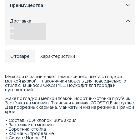
Преимущества
Примерка при получении в пункте выдачи
Оплата частями в Сплит
Доставка
Возможность отказаться от части товаров
Удобный возврат
Доставка в пункты выдачи или до двери
О товаре
Характеристики
Мужской вязаный жакет тёмно-синего цвета с гладкой
мелкой вязкой — лаконичная модель для повседневного
стиля с нашивкой GROSTYLE. Подходит для города и
путешествий.
Жакет с гладкой мелкой вязкой. Воротник-стойка в рубчик.
Застёжка на молнию. Тканевая нашивка GROSTYLE на рукаве.
Два прорезных кармана. Манжеты и низ на резинке. Прямой
крой.
• Состав: 70% хлопок, 30% акрил
• Застёжка: на молнию
• Воротник: стойка
• Карманы: прорезные
• Силуэт: Normal Fit