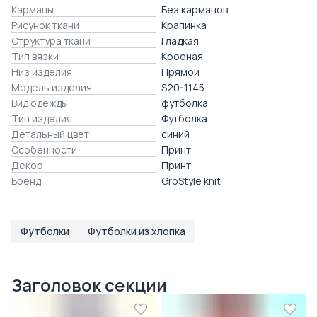
Карманы
Без карманов
Рисунок ткани
Крапинка
Структура ткани
Гладкая
Тип вязки
Кроеная
Низ изделия
Прямой
Модель изделия
S20-1145
Вид одежды
футболка
Тип изделия
Футболка
Детальный цвет
синий
Особенности
Принт
Декор
Принт
Бренд
GroStyle knit
Футболки
Футболки из хлопка
Заголовок секции