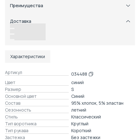
Преимущества
Примерка при получении в пункте выдачи
Оплата частями в Сплит
Доставка
Возможность отказаться от части товаров
Удобный возврат
Доставка в пункты выдачи или до двери
Характеристики
Артикул
034488
Цвет
синий
Размер
S
Основной цвет
Синий
Состав
95% хлопок, 5% эластан
Сезонность
летний
Стиль
Классический
Тип воротника
Круглый
Тип рукава
Короткий
Застежка
Без застежки