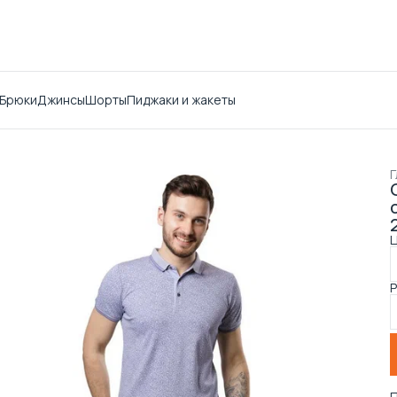
Брюки
Джинсы
Шорты
Пиджаки и жакеты
Г