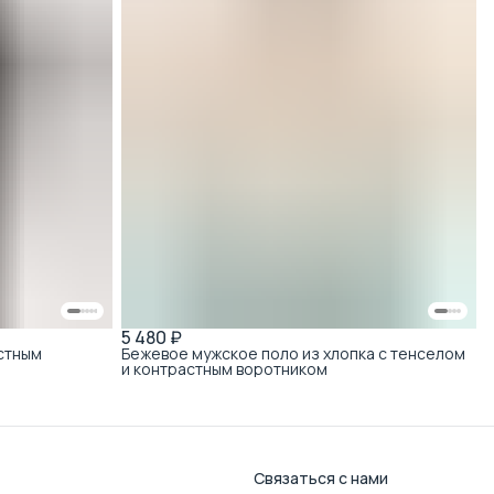
5 480 ₽
стным
Бежевое мужское поло из хлопка с тенселом
и контрастным воротником
Связаться с нами