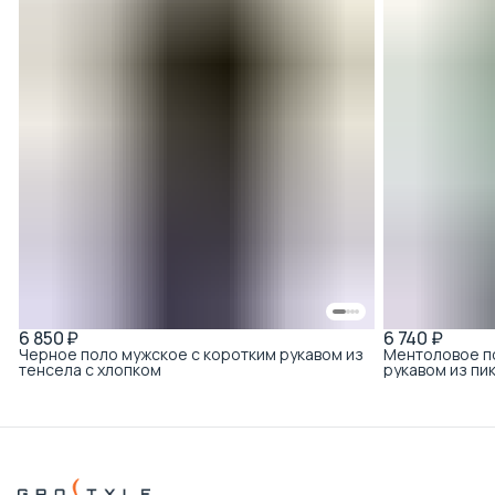
6 850 ₽
6 740 ₽
Черное поло мужское с коротким рукавом из
Ментоловое п
тенсела с хлопком
рукавом из пи