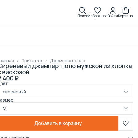
Поиск
Избранное
Войти
Корзина
лавная
›
Трикотаж
›
Джемперы-поло
Сиреневый джемпер-поло мужской из хлопка
с вискозой
2 400 ₽
Цвет
сиреневый
Размер
M
Добавить в корзину
Преимущества