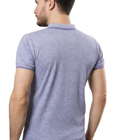
В
Т
Д