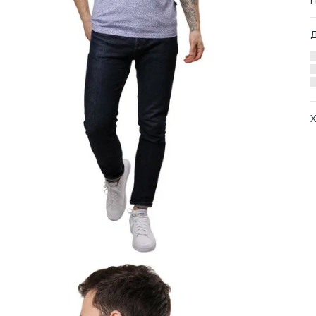
Х
А
О
Т
Т
С
Т