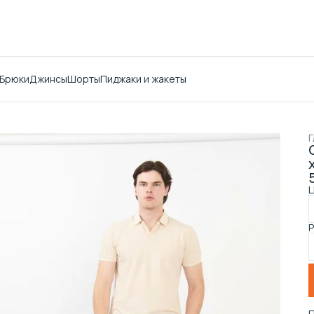
Брюки
Джинсы
Шорты
Пиджаки и жакеты
Г