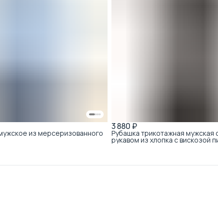
3 880 ₽
 мужское из мерсеризованного
Рубашка трикотажная мужская 
рукавом из хлопка с вискозой п