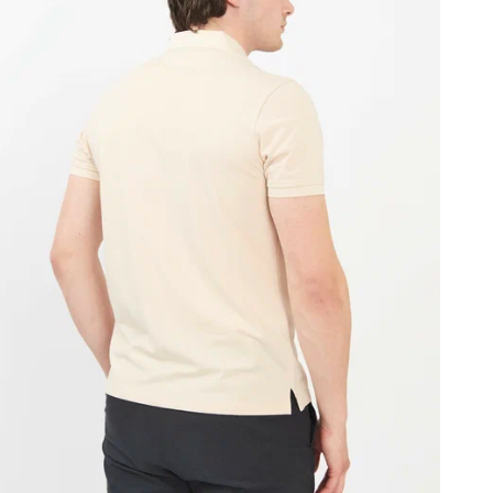
В
Т
Д
К