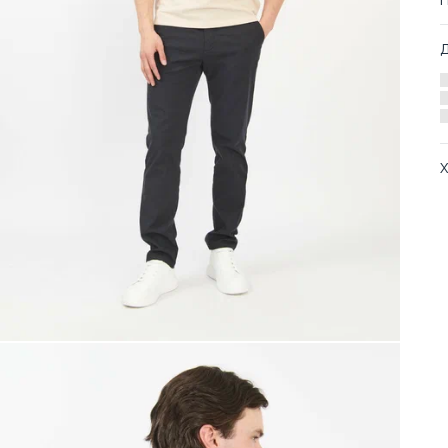
Х
А
О
Т
Т
З
С
Т