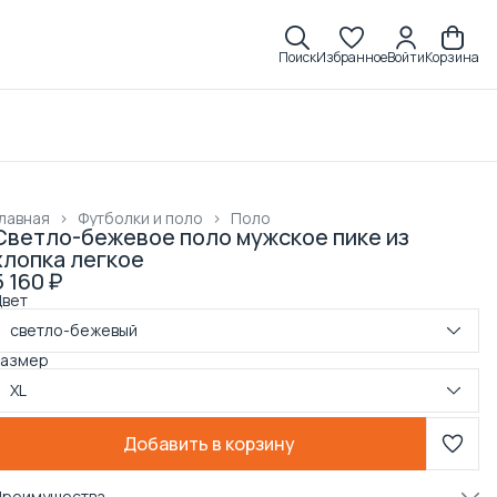
Поиск
Избранное
Войти
Корзина
лавная
›
Футболки и поло
›
Поло
Светло-бежевое поло мужское пике из
хлопка легкое
5 160 ₽
Цвет
светло-бежевый
Размер
XL
Добавить в корзину
Преимущества