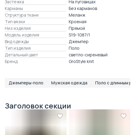
Застежка
На пуговицах
Карманы
Без карманов
Структура ткани
Меланж
Тип вязки
Кроеная
Низ изделия
Прямой
Модель изделия
S19-1087/1
Вид одежды
Джемпер
Тип изделия
Поло
Детальный цвет
светло-сиреневый
Бренд
GroStyle knit
Джемперы-поло
Мужская одежда
Поло с длинным р
Заголовок секции