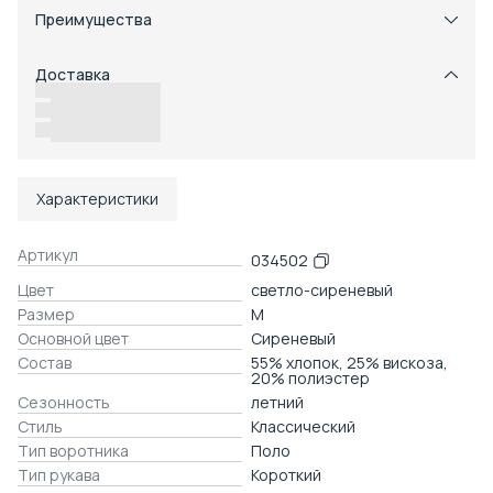
Преимущества
Примерка при получении в пункте выдачи
Оплата частями в Сплит
Доставка
Возможность отказаться от части товаров
Удобный возврат
Доставка в пункты выдачи или до двери
Характеристики
Артикул
034502
Цвет
светло-сиреневый
Размер
M
Основной цвет
Сиреневый
Состав
55% хлопок, 25% вискоза,
20% полиэстер
Сезонность
летний
Стиль
Классический
Тип воротника
Поло
Тип рукава
Короткий