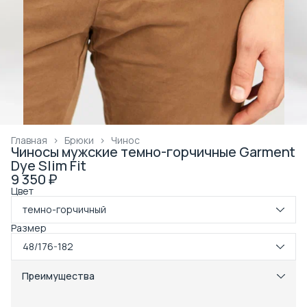
Главная
›
Брюки
›
Чинос
Чиносы мужские темно-горчичные Garment
Dye Slim Fit
9 350 ₽
Цвет
темно-горчичный
Размер
48/176-182
Преимущества
Примерка при получении в пункте выдачи
Оплата частями в Сплит