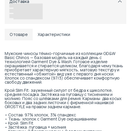
Доставка
Возможность отказаться от части товаров
Удобный возврат
Доставка в пункты выдачи или до двери
О товаре
Характеристики
Мужские чиносы тёмно-горчичные из коллекции GD&W
Basic Chinos — базовая модель на каждый день с
технологией Garment Dye & Wash. Готовое изделие
окрашивается и стирается целиком, благодаря чему ткань
приобретает характерную мягкость, матовую текстуру и
естественный «обжитой» вид уже с первого дня носки.
Хлопок со спандексом (97/3) обеспечивает комфортную
свободу движений.
Крой Slim Fit: зауженный силуэт от бедра к щиколотке,
средняя посадка. Застёжка на пуговицу с тиснением и
молнию. Пояс со шлёвками для ремня. Карманы: два косых
боковых и два задних листочки с фирменной нашивкой
GROSTYLE на правом заднем кармане.
• Состав: 97% хлопок, 3% спандекс
• Ткань: хлопок с Garment Dye окрашиванием
• Крой: Slim Fit
• Застёжка: пуговица + молния