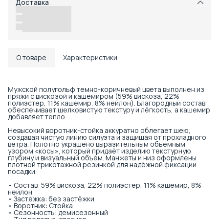
Доставка
Возможность отказаться от части товаров
Удобный возврат
Доставка в пункты выдачи или до двери
О товаре
Характеристики
Мужской полугольф темно-коричневый цвета выполнен из
пряжи с вискозой и кашемиром (59% вискоза, 22%
полиэстер, 11% кашемир, 8% нейлон). Благородный состав
обеспечивает шелковистую текстуру и лёгкость, а кашемир
добавляет тепло.
Невысокий воротник-стойка аккуратно облегает шею,
создавая чистую линию силуэта и защищая от прохладного
ветра. Полотно украшено выразительным объёмным
узором «косы», который придаёт изделию текстурную
глубину и визуальный объём. Манжеты и низ оформлены
плотной трикотажной резинкой для надёжной фиксации
посадки.
• Состав: 59% вискоза, 22% полиэстер, 11% кашемир, 8%
нейлон
• Застёжка: без застёжки
• Воротник: Стойка
• Сезонность: демисезонный