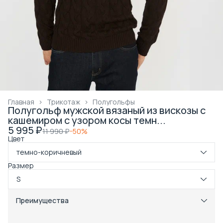
Главная
›
Трикотаж
›
Полугольфы
Полугольф мужской вязаный из вискозы с
кашемиром с узором косы темн...
5 995 ₽
11 990 ₽
−
50
%
Цвет
темно-коричневый
Размер
S
Преимущества
Примерка при получении в пункте выдачи
Оплата частями в Сплит