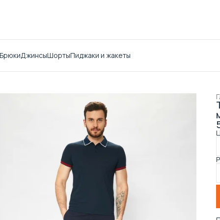
Брюки
Джинсы
Шорты
Пиджаки и жакеты
Г