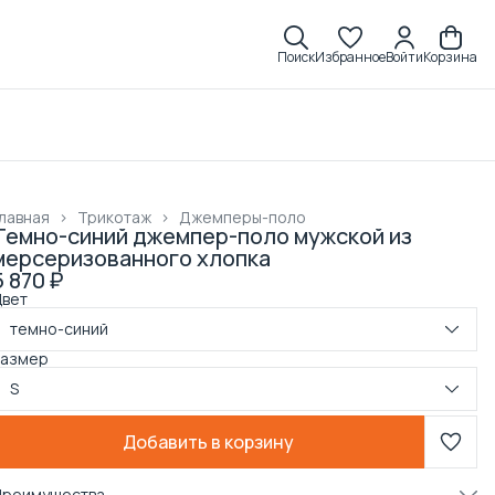
Поиск
Избранное
Войти
Корзина
лавная
›
Трикотаж
›
Джемперы-поло
Темно-синий джемпер-поло мужской из
мерсеризованного хлопка
5 870 ₽
Цвет
темно-синий
Размер
S
Добавить в корзину
Преимущества