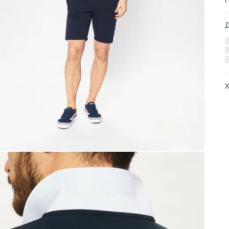
Х
А
О
Т
Т
С
Т