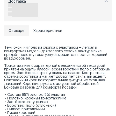
Доставка
Возможность отказаться от части товаров
Удобный возврат
Доставка в пункты выдачи или до двери
О товаре
Характеристики
Темно-синий поло из хлопка с эластаном — лёгкая и
комфортная модель для тёплого сезона. Фактура пике
придаёт полотну текстурную выразительность и хороший
воздухообмен.
Трикотаж пике с характерной мелкоячеистой текстурой
приятен на ощупь. Классический воротник поло с отложным
кроем. Застёжка на три пуговицы на планке. Контрастная
отделка воротника и манжет добавляет стильный акцент.
Приталенный крой повторяет линии фигуры, не сковывая
движений. Короткие рукава с аккуратной обработкой.
Боковые разрезы для комфорта посадки.
• Состав: 95% хлопок, 5% эластан
• Полотно: кроёный трикотаж пике
• Застёжка: на пуговицах
• Воротник: поло (отложной)
• Силуэт: приталенный
• Рукав: короткий