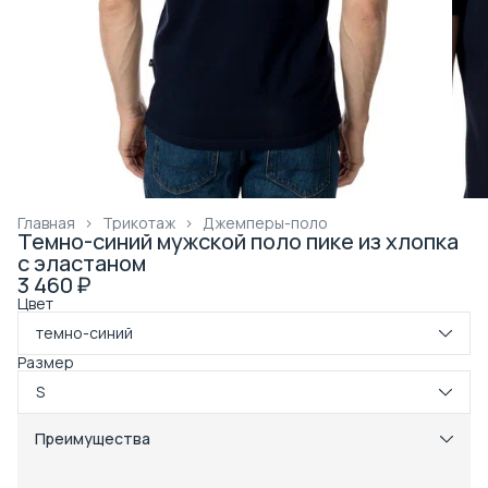
Главная
›
Трикотаж
›
Джемперы-поло
Темно-синий мужской поло пике из хлопка
с эластаном
3 460 ₽
Цвет
темно-синий
Размер
S
Преимущества
Примерка при получении в пункте выдачи
Оплата частями в Сплит