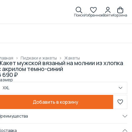
Поиск
Избранное
Войти
Корзина
лавная
›
Пиджаки и жакеты
›
Жакеты
Жакет мужской вязаный на молнии из хлопка
с акрилом темно-синий
6 690 ₽
Размер
XXL
Добавить в корзину
Преимущества
Примерка при получении в пункте выдачи
Доставка
Оплата частями в Сплит