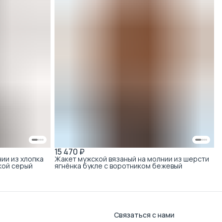
15 470 ₽
ии из хлопка
Жакет мужской вязаный на молнии из шерсти
кой серый
ягнёнка букле с воротником бежевый
Связаться с нами