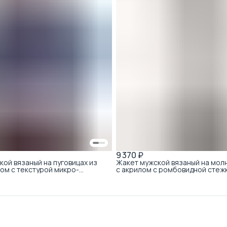
9 370 ₽
кой вязаный на пуговицах из
Жакет мужской вязаный на молн
лом с текстурой микро-
с акрилом с ромбовидной стеж
о-синий