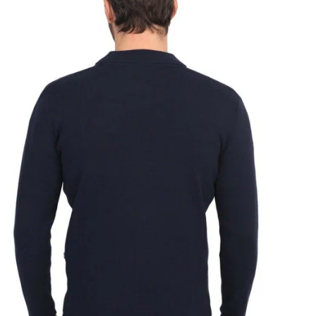
Р
С
Т
Н
В
Т
Д
К