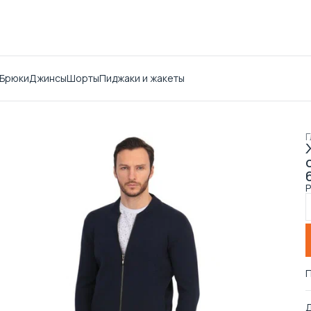
Брюки
Джинсы
Шорты
Пиджаки и жакеты
Г