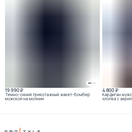
19 990 ₽
4 800 ₽
Темно-синий трикотажный жакет-бомбер
Кардиган мужс
мужской на молнии
хлопка с акри
полоска тёмн