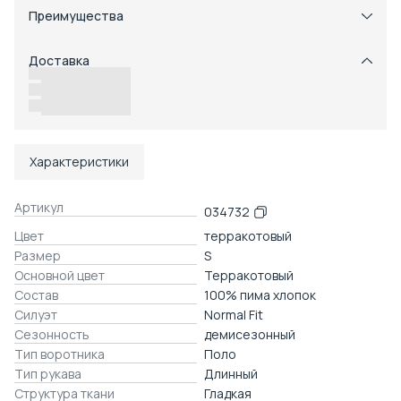
Преимущества
Примерка при получении в пункте выдачи
Оплата частями в Сплит
Доставка
Возможность отказаться от части товаров
Удобный возврат
Доставка в пункты выдачи или до двери
Характеристики
Артикул
034732
Цвет
терракотовый
Размер
S
Основной цвет
Терракотовый
Состав
100% пима хлопок
Силуэт
Normal Fit
Сезонность
демисезонный
Тип воротника
Поло
Тип рукава
Длинный
Структура ткани
Гладкая