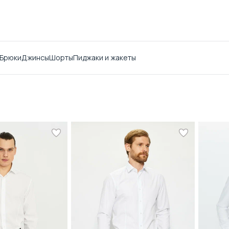
Брюки
Джинсы
Шорты
Пиджаки и жакеты