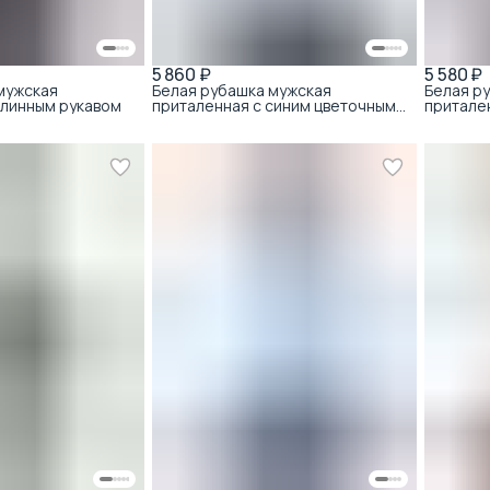
5 860 ₽
5 580 ₽
мужская
Белая рубашка мужская
Белая р
длинным рукавом
приталенная с синим цветочным
притале
микропринтом, с длинным
микроу
рукавом