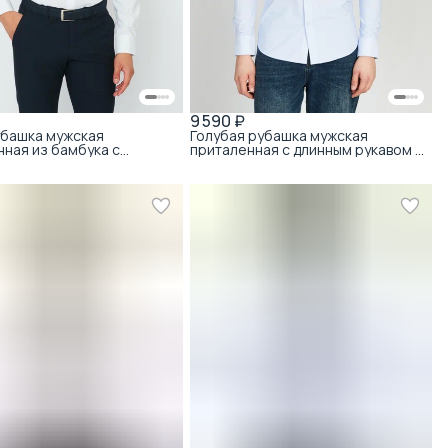
9 590 ₽
убашка мужская
Голубая рубашка мужская
ная из бамбука с
приталенная с длинным рукавом и
м
микроузором