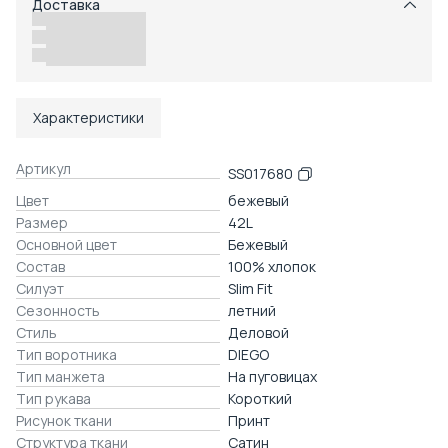
Доставка
Возможность отказаться от части товаров
Удобный возврат
Доставка в пункты выдачи или до двери
Характеристики
Артикул
SS017680
Цвет
бежевый
Размер
42L
Основной цвет
Бежевый
Состав
100% хлопок
Силуэт
Slim Fit
Сезонность
летний
Стиль
Деловой
Тип воротника
DIEGO
Тип манжета
На пуговицах
Тип рукава
Короткий
Рисунок ткани
Принт
Структура ткани
Сатин