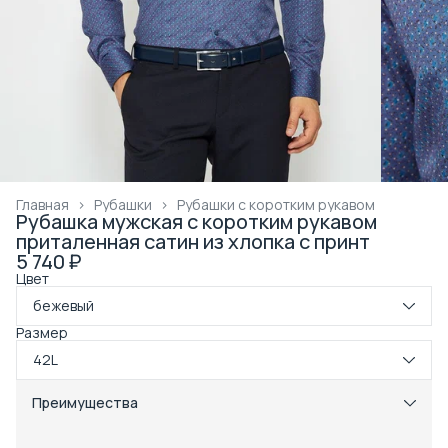
Главная
›
Рубашки
›
Рубашки с коротким рукавом
Рубашка мужская с коротким рукавом
приталенная сатин из хлопка с принт
5 740 ₽
Цвет
бежевый
Размер
42L
Преимущества
Примерка при получении в пункте выдачи
Оплата частями в Сплит