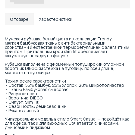
О товаре
Характеристики
Мужская рубашка белый цвета из коллекции Trendy —
мягкая бамбуковая ткань с антибактериальными
свойствами и естественной терморегуляцией с элегантным
принтом. Приталенный крой slim fit обеспечивает
аккуратную посадку по фигуре.
Рубашка выполнена с фирменный полуширокий отложной
воротник DIEGO. Застёжка на пуговицы по всей длине,
манжеты на пуговицах.
Технические характеристики:
• Состав: 55% бамбук, 25% хлопок, 20% микрополиэстер
• Ткань: Бамбуковая смесовая
• Рисунок: принт
• Воротник: DIEGO
• Силуэт: Slim Fit
• Сезонность: демисезонный
• Рукав: длинный
Универсальная модель в стиле Smart Casual — подойдёт как
для офиса, так и для выходных. Сочетается с чиносами,
джинсами и пиджаком.