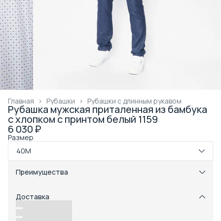
Главная
›
Рубашки
›
Рубашки с длинным рукавом
Рубашка мужская приталенная из бамбука
с хлопком с принтом белый 1159
6 030 ₽
Размер
40M
Преимущества
Примерка при получении в пункте выдачи
Оплата частями в Сплит
Доставка
Возможность отказаться от части товаров
Удобный возврат
Доставка в пункты выдачи или до двери