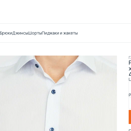
Брюки
Джинсы
Шорты
Пиджаки и жакеты
Г