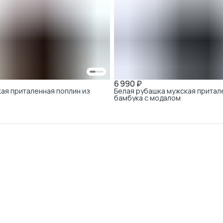
6 990 ₽
ая приталенная поплин из
Белая рубашка мужская притал
бамбука с модалом