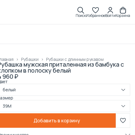
Поиск
Избранное
Войти
Корзина
лавная
›
Рубашки
›
Рубашки с длинным рукавом
Рубашка мужская приталенная из бамбука с
хлопком в полоску белый
4 960 ₽
Цвет
белый
Размер
39M
Добавить в корзину
Преимущества