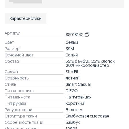
Характеристики
Артикул
SS018132
Цвет
белый
Размер
39M
Основной цвет
Белый
Состав
55% бамбук, 25% хлопок,
20% микрополиэстер
Силуэт
Slim Fit
Сезонность
летний
Стиль
Smart Casual
Тип воротника
DIEGO
Тип манжета
На пуговицах
Тип рукава
Короткий
Рисунок ткани
В клетку
Структура ткани
Бамбуковая смесовая
Особенность ткани
Бамбук
Модель изделия
1290S