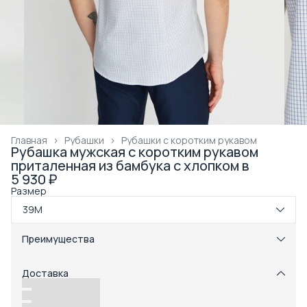
Главная
›
Рубашки
›
Рубашки с коротким рукавом
Рубашка мужская с коротким рукавом
приталенная из бамбука с хлопком в
5 930 ₽
Размер
39M
Преимущества
Примерка при получении в пункте выдачи
Оплата частями в Сплит
Доставка
Возможность отказаться от части товаров
Удобный возврат
Доставка в пункты выдачи или до двери