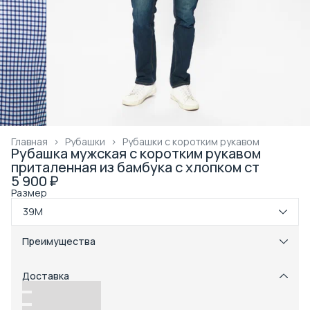
Главная
›
Рубашки
›
Рубашки с коротким рукавом
Рубашка мужская с коротким рукавом
приталенная из бамбука с хлопком ст
5 900 ₽
Размер
39M
Преимущества
Примерка при получении в пункте выдачи
Оплата частями в Сплит
Доставка
Возможность отказаться от части товаров
Удобный возврат
Доставка в пункты выдачи или до двери