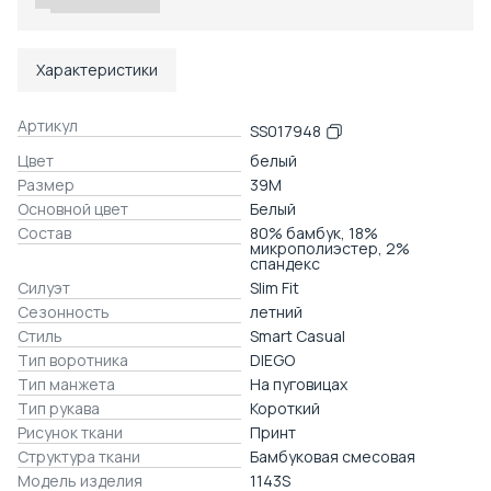
Характеристики
Артикул
SS017948
Цвет
белый
Размер
39M
Основной цвет
Белый
Состав
80% бамбук, 18%
микрополиэстер, 2%
спандекс
Силуэт
Slim Fit
Сезонность
летний
Стиль
Smart Casual
Тип воротника
DIEGO
Тип манжета
На пуговицах
Тип рукава
Короткий
Рисунок ткани
Принт
Структура ткани
Бамбуковая смесовая
Модель изделия
1143S