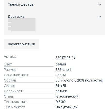
Преимущества
Примерка при получении в пункте выдачи
Оплата частями в Сплит
Доставка
Возможность отказаться от части товаров
Удобный возврат
Доставка в пункты выдачи или до двери
Характеристики
Артикул
SS017108
Цвет
белый
Размер
37S-short
Основной цвет
Белый
Состав
80% хлопок, 20% полиэстер
Силуэт
Slim Fit
Сезонность
летний
Стиль
Классический
Тип воротника
DIEGO
Тип манжета
На пуговицах