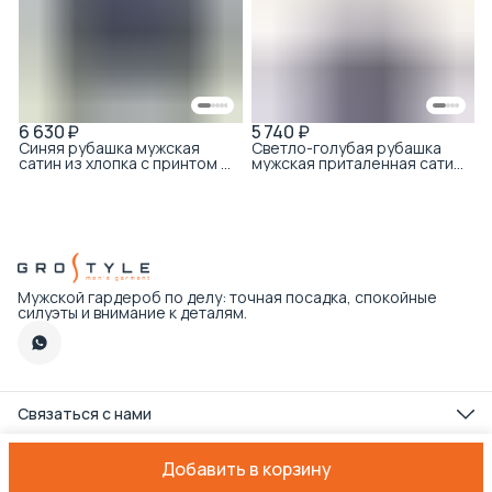
6 630 ₽
5 740 ₽
Синяя рубашка мужская
Светло-голубая рубашка
сатин из хлопка с принтом с
мужская приталенная сатин
коротким рукавом
из хлопка с принтом с
коротким рукавом
Мужской гардероб по делу: точная посадка, спокойные
силуэты и внимание к деталям.
Связаться с нами
Телефон
8 (495) 179-89-22
Добавить в корзину
Оплата
Доставка
Правила возврата
Реквизиты
Оферта
Политика
Режим работы интернет-магазина
Пн-пт с 09:00 до 18:00 по Мск