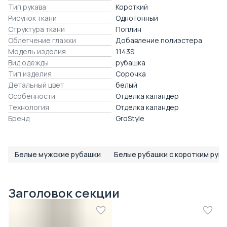
Тип рукава
Короткий
Рисунок ткани
Однотонный
Структура ткани
Поплин
Облегчение глажки
Добавление полиэстера
Модель изделия
1143S
Вид одежды
рубашка
Тип изделия
Сорочка
Детальный цвет
белый
Особенности
Отделка каландер
Технология
Отделка каландер
Бренд
GroStyle
Белые мужские рубашки
Белые рубашки с коротким рук
Заголовок секции