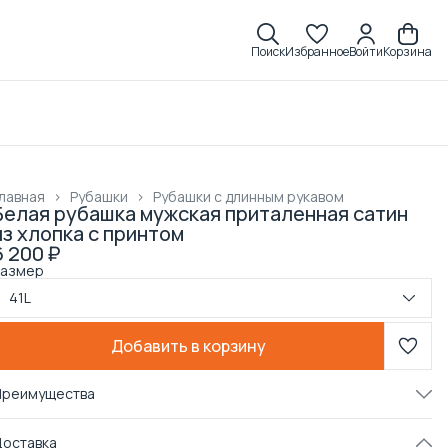
Поиск
Избранное
Войти
Корзина
лавная
›
Рубашки
›
Рубашки с длинным рукавом
Белая рубашка мужская приталенная сатин
из хлопка с принтом
6 200 ₽
Размер
41L
Добавить в корзину
Преимущества
Примерка при получении в пункте выдачи
Доставка
Оплата частями в Сплит