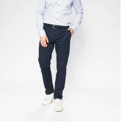
В
Т
Д
К