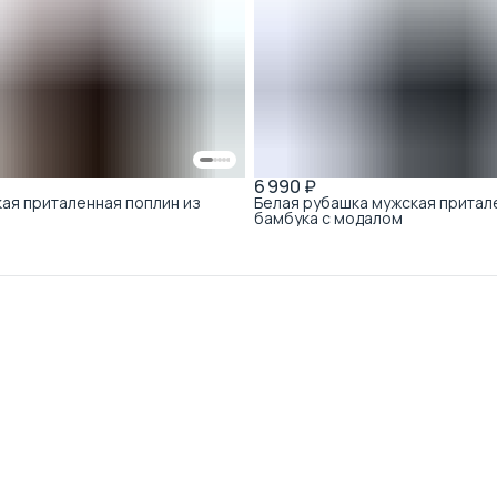
6 990 ₽
ая приталенная поплин из
Белая рубашка мужская притал
бамбука с модалом