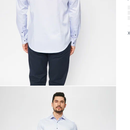
Х
А
О
С
Т
Т
Р
С
О