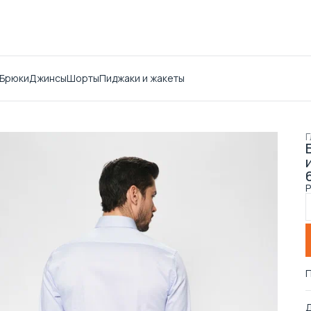
Брюки
Джинсы
Шорты
Пиджаки и жакеты
Г