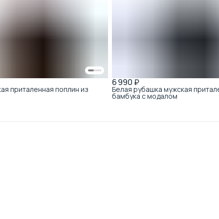
6 990 ₽
ая приталенная поплин из
Белая рубашка мужская притал
бамбука с модалом