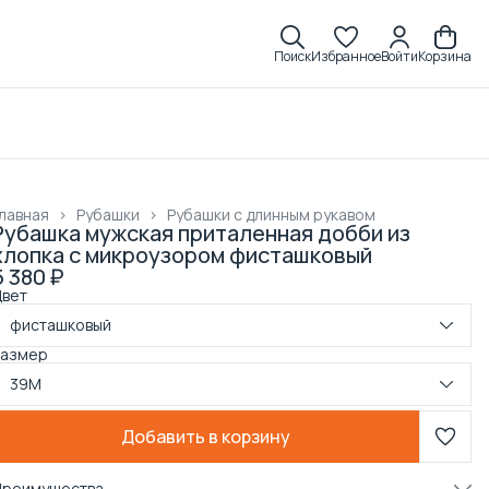
Поиск
Избранное
Войти
Корзина
лавная
›
Рубашки
›
Рубашки с длинным рукавом
Рубашка мужская приталенная добби из
хлопка с микроузором фисташковый
5 380 ₽
Цвет
фисташковый
Размер
39M
Добавить в корзину
Преимущества