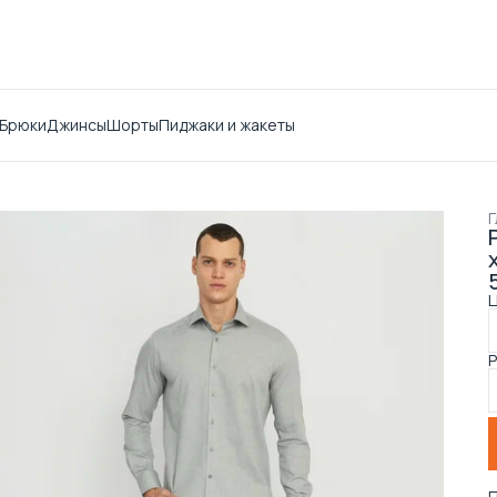
Брюки
Джинсы
Шорты
Пиджаки и жакеты
Г