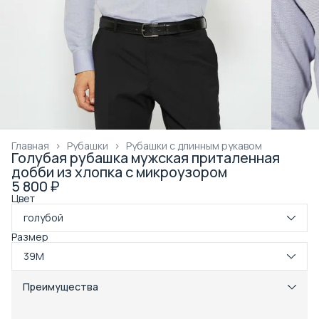
Главная
›
Рубашки
›
Рубашки с длинным рукавом
Голубая рубашка мужская приталенная
добби из хлопка с микроузором
5 800 ₽
Цвет
голубой
Размер
39M
Преимущества
Примерка при получении в пункте выдачи
Оплата частями в Сплит