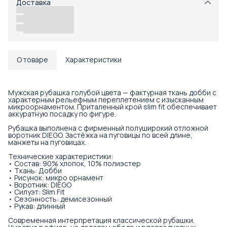
Доставка
Возможность отказаться от части товаров
Удобный возврат
Доставка в пункты выдачи или до двери
О товаре
Характеристики
Мужская рубашка голубой цвета — фактурная ткань добби с
характерным рельефным переплетением с изысканным
микроорнаментом. Приталенный крой slim fit обеспечивает
аккуратную посадку по фигуре.
Рубашка выполнена с фирменный полуширокий отложной
воротник DIEGO. Застёжка на пуговицы по всей длине,
манжеты на пуговицах.
Технические характеристики:
• Состав: 90% хлопок, 10% полиэстер
• Ткань: Добби
• Рисунок: микро орнамент
• Воротник: DIEGO
• Силуэт: Slim Fit
• Сезонность: демисезонный
• Рукав: длинный
Современная интерпретация классической рубашки.