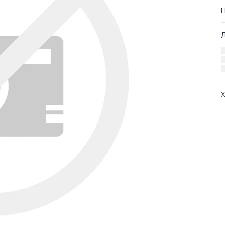
Х
А
О
С
Т