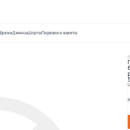
Брюки
Джинсы
Шорты
Пиджаки и жакеты
Г