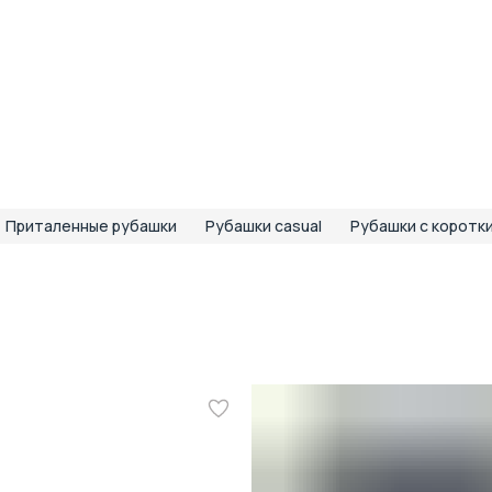
Т
Р
С
О
В
Т
Д
К
Приталенные рубашки
Рубашки casual
Рубашки с коротк