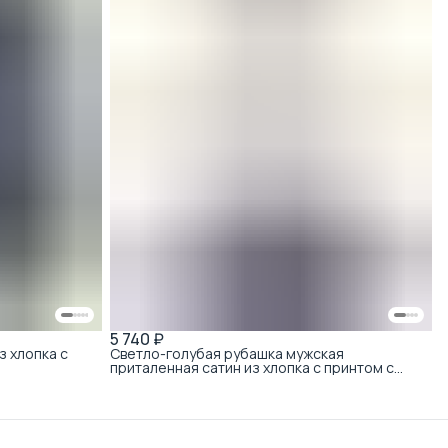
5 740 ₽
з хлопка с
Светло-голубая рубашка мужская
приталенная сатин из хлопка с принтом с
коротким рукавом