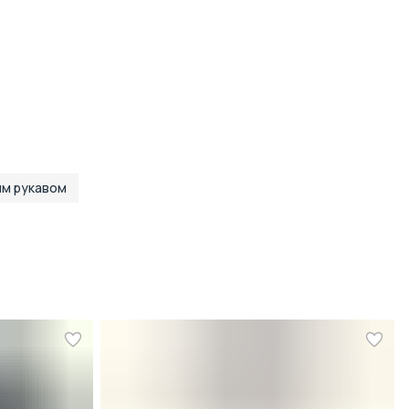
ип рукава
Короткий
исунок ткани
Принт
труктура ткани
Бамбуковая смесовая
собенность ткани
Бамбук
Модель изделия
1290S
ид одежды
рубашка
ип изделия
Сорочка
етальный цвет
голубой,белый
оллекция
Trendy
им рукавом
Особенности
Бамбук
Бренд
GroStyle Trendy