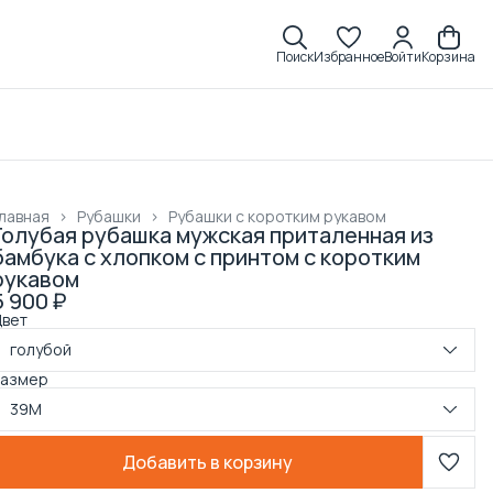
Поиск
Избранное
Войти
Корзина
лавная
›
Рубашки
›
Рубашки с коротким рукавом
Голубая рубашка мужская приталенная из
бамбука с хлопком с принтом с коротким
рукавом
5 900 ₽
Цвет
голубой
Размер
39M
Добавить в корзину