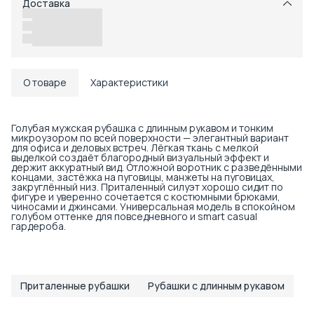
Доставка
Возможность отказаться от части товаров
Удобный возврат
Доставка в пункты выдачи или до двери
О товаре
Характеристики
Голубая мужская рубашка с длинным рукавом и тонким
микроузором по всей поверхности — элегантный вариант
для офиса и деловых встреч. Лёгкая ткань с мелкой
выделкой создаёт благородный визуальный эффект и
держит аккуратный вид. Отложной воротник с разведёнными
концами, застёжка на пуговицы, манжеты на пуговицах,
закруглённый низ. Приталенный силуэт хорошо сидит по
фигуре и уверенно сочетается с костюмными брюками,
чиносами и джинсами. Универсальная модель в спокойном
голубом оттенке для повседневного и smart casual
гардероба.
Приталенные рубашки
Рубашки с длинным рукавом