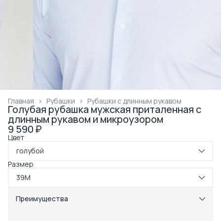
Главная
›
Рубашки
›
Рубашки с длинным рукавом
Голубая рубашка мужская приталенная с
длинным рукавом и микроузором
9 590 ₽
Цвет
голубой
Размер
39M
Преимущества
Примерка при получении в пункте выдачи
Оплата частями в Сплит