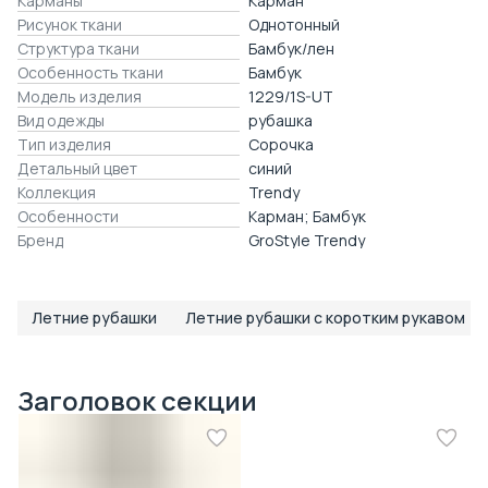
Карманы
Карман
Рисунок ткани
Однотонный
Структура ткани
Бамбук/лен
Особенность ткани
Бамбук
Модель изделия
1229/1S-UT
Вид одежды
рубашка
Тип изделия
Сорочка
Детальный цвет
синий
Коллекция
Trendy
Особенности
Карман; Бамбук
Бренд
GroStyle Trendy
Летние рубашки
Летние рубашки с коротким рукавом
Заголовок секции