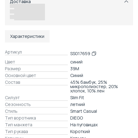
Доставка
Возможность отказаться от части товаров
Удобный возврат
Доставка в пункты выдачи или до двери
Характеристики
Артикул
SS017659
Цвет
синий
Размер
39M
Основной цвет
Синий
Состав
45% бамбук, 25%
микрополиэстер, 20%
хлопок, 10% лен
Силуэт
Slim Fit
Сезонность
летний
Стиль
Smart Casual
Тип воротника
DIEGO
Тип манжета
На пуговицах
Тип рукава
Короткий