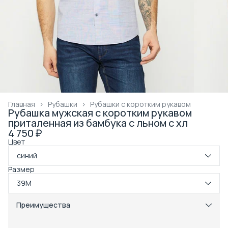
Главная
›
Рубашки
›
Рубашки с коротким рукавом
Рубашка мужская с коротким рукавом
приталенная из бамбука с льном с хл
4 750 ₽
Цвет
синий
Размер
39M
Преимущества
Примерка при получении в пункте выдачи
Оплата частями в Сплит