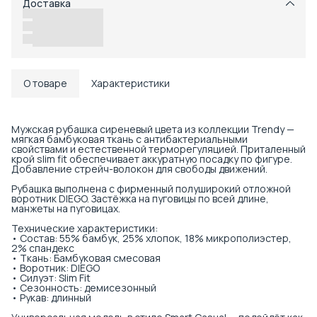
Доставка
Возможность отказаться от части товаров
Удобный возврат
Доставка в пункты выдачи или до двери
О товаре
Характеристики
Мужская рубашка сиреневый цвета из коллекции Trendy —
мягкая бамбуковая ткань с антибактериальными
свойствами и естественной терморегуляцией. Приталенный
крой slim fit обеспечивает аккуратную посадку по фигуре.
Добавление стрейч-волокон для свободы движений.
Рубашка выполнена с фирменный полуширокий отложной
воротник DIEGO. Застёжка на пуговицы по всей длине,
манжеты на пуговицах.
Технические характеристики:
• Состав: 55% бамбук, 25% хлопок, 18% микрополиэстер,
2% спандекс
• Ткань: Бамбуковая смесовая
• Воротник: DIEGO
• Силуэт: Slim Fit
• Сезонность: демисезонный
• Рукав: длинный