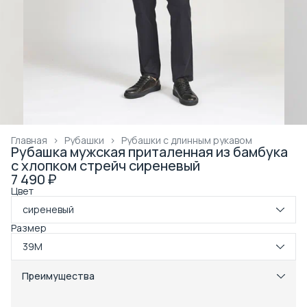
Главная
›
Рубашки
›
Рубашки с длинным рукавом
Рубашка мужская приталенная из бамбука
с хлопком стрейч сиреневый
7 490 ₽
Цвет
сиреневый
Размер
39M
Преимущества
Примерка при получении в пункте выдачи
Оплата частями в Сплит