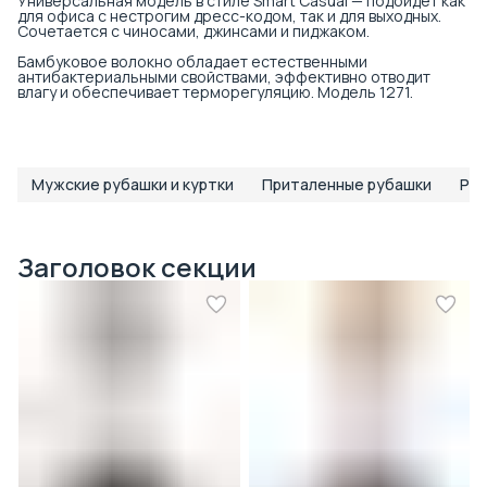
Универсальная модель в стиле Smart Casual — подойдёт как
для офиса с нестрогим дресс-кодом, так и для выходных.
Сочетается с чиносами, джинсами и пиджаком.
Бамбуковое волокно обладает естественными
антибактериальными свойствами, эффективно отводит
влагу и обеспечивает терморегуляцию. Модель 1271.
Мужские рубашки и куртки
Приталенные рубашки
Руб
Заголовок секции