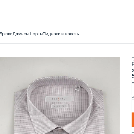
Брюки
Джинсы
Шорты
Пиджаки и жакеты
Г