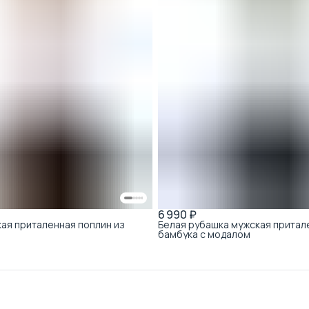
6 990 ₽
ая приталенная поплин из
Белая рубашка мужская притал
бамбука с модалом