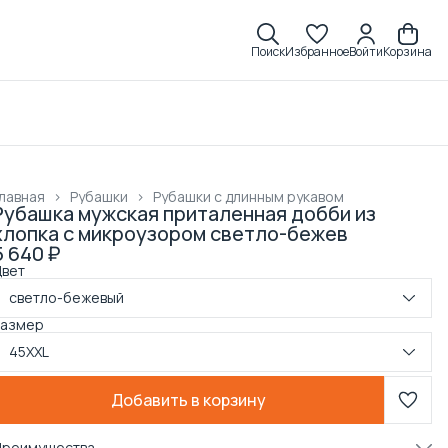
Поиск
Избранное
Войти
Корзина
лавная
›
Рубашки
›
Рубашки с длинным рукавом
Рубашка мужская приталенная добби из
хлопка с микроузором светло-бежев
5 640 ₽
Цвет
светло-бежевый
Размер
45XXL
Добавить в корзину
Преимущества