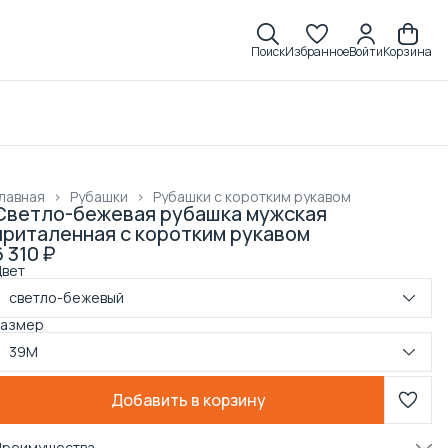
Поиск
Избранное
Войти
Корзина
лавная
›
Рубашки
›
Рубашки с коротким рукавом
Светло-бежевая рубашка мужская
приталенная с коротким рукавом
6 310 ₽
Цвет
светло-бежевый
Размер
39M
Добавить в корзину
Преимущества