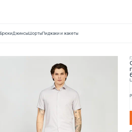
Брюки
Джинсы
Шорты
Пиджаки и жакеты
Г