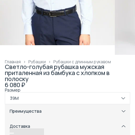
Главная
›
Рубашки
›
Рубашки с длинным рукавом
Светло-голубая рубашка мужская
приталенная из бамбука с хлопком в
полоску
6 080 ₽
Размер
39M
Преимущества
Примерка при получении в пункте выдачи
Оплата частями в Сплит
Доставка
Возможность отказаться от части товаров
Удобный возврат