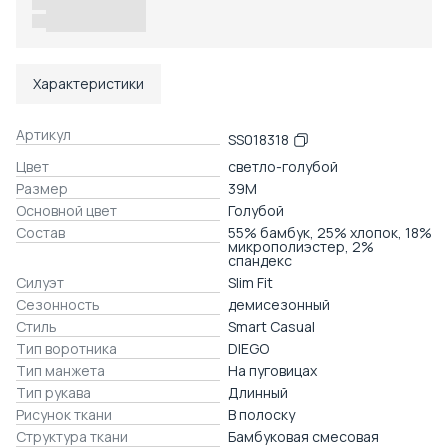
Доставка в пункты выдачи или до двери
Характеристики
Артикул
SS018318
Цвет
светло-голубой
Размер
39M
Основной цвет
Голубой
Состав
55% бамбук, 25% хлопок, 18%
микрополиэстер, 2%
спандекс
Силуэт
Slim Fit
Сезонность
демисезонный
Стиль
Smart Casual
Тип воротника
DIEGO
Тип манжета
На пуговицах
Тип рукава
Длинный
Рисунок ткани
В полоску
Структура ткани
Бамбуковая смесовая