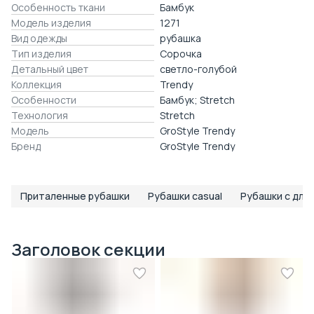
Особенность ткани
Бамбук
Модель изделия
1271
Вид одежды
рубашка
Тип изделия
Сорочка
Детальный цвет
светло-голубой
Коллекция
Trendy
Особенности
Бамбук; Stretch
Технология
Stretch
Модель
GroStyle Trendy
Бренд
GroStyle Trendy
Приталенные рубашки
Рубашки casual
Рубашки с дли
Заголовок секции