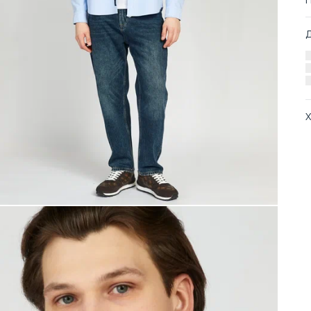
Х
А
О
С
Т
Т