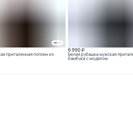
6 990 ₽
ая приталенная поплин из
Белая рубашка мужская притал
бамбука с модалом