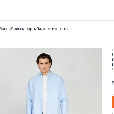
Брюки
Джинсы
Шорты
Пиджаки и жакеты
Г