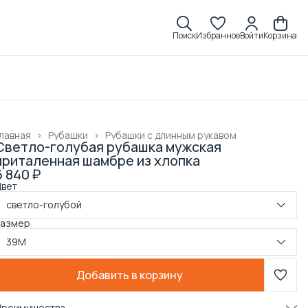
Поиск
Избранное
Войти
Корзина
лавная
›
Рубашки
›
Рубашки с длинным рукавом
Светло-голубая рубашка мужская
приталенная шамбре из хлопка
6 840 ₽
Цвет
светло-голубой
Размер
39M
Добавить в корзину
Преимущества