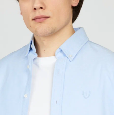
Р
С
О
В
Т
Д
К