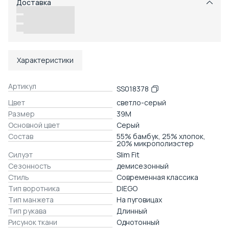
Доставка
Возможность отказаться от части товаров
Удобный возврат
Доставка в пункты выдачи или до двери
Характеристики
Артикул
SS018378
Цвет
светло-серый
Размер
39M
Основной цвет
Серый
Состав
55% бамбук, 25% хлопок,
20% микрополиэстер
Силуэт
Slim Fit
Сезонность
демисезонный
Стиль
Современная классика
Тип воротника
DIEGO
Тип манжета
На пуговицах
Тип рукава
Длинный
Рисунок ткани
Однотонный