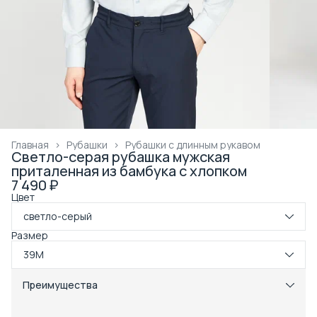
Главная
›
Рубашки
›
Рубашки с длинным рукавом
Светло-серая рубашка мужская
приталенная из бамбука с хлопком
7 490 ₽
Цвет
светло-серый
Размер
39M
Преимущества
Примерка при получении в пункте выдачи
Оплата частями в Сплит